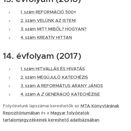
1. szám REFORMÁCIÓ 500+
2. szám VELÜNK AZ ISTEN!
3. szám MIT? MIBŐL? HOGYAN?
4. szám KREATÍV HITTAN
14. évfolyam (2017)
1. szám HITVALLÁS ÉS HIVATÁS
2. szám MEGÚJULÓ KATECHÉZIS
3. szám A REFORMÁTUS ARANY JÁNOS
4. szám A
Z
GENERÁCIÓ KATECHÉZISE
Folyóiratunk lapszámai kereshetők az
MTA Könyvtárának
Repozitóriumában
és a
Magyar folyóiratok
tartalomjegyzékeinek kereshető adatbázisában
.