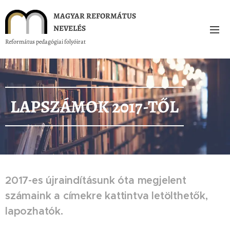
MAGYAR REFORMÁTUS
NEVELÉS
Református pedagógiai folyóirat
LAPSZÁMOK 2017-TŐL
2017-es újraindításunk óta megjelent
számaink a címekre kattintva letölthetők,
lapozhatók.