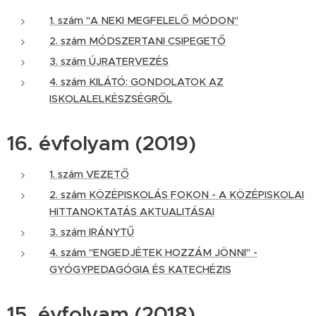
1. szám "A NEKI MEGFELELŐ MÓDON"
2. szám MÓDSZERTANI CSIPEGETŐ
3. szám ÚJRATERVEZÉS
4. szám KILÁTÓ: GONDOLATOK AZ
ISKOLALELKÉSZSÉGRŐL
16. évfolyam (2019)
1. szám VEZETŐ
2. szám KÖZÉPISKOLÁS FOKON - A KÖZÉPISKOLAI
HITTANOKTATÁS AKTUALITÁSAI
3. szám IRÁNYTŰ
4. szám "ENGEDJÉTEK HOZZÁM JÖNNI" -
GYÓGYPEDAGÓGIA ÉS KATECHÉZIS
15. évfolyam (2018)