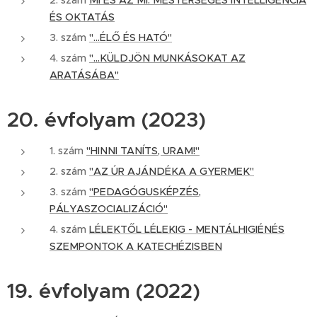
2. szám
MI ÉS AZ MI: MESTERSÉGES INTELLIGENCIA
ÉS OKTATÁS
3. szám
"...ÉLŐ ÉS HATÓ"
4. szám
"...KÜLDJÖN MUNKÁSOKAT AZ
ARATÁSÁBA"
20. évfolyam (2023)
1. szám
"HINNI TANÍTS, URAM!"
2. szám
"AZ ÚR AJÁNDÉKA A GYERMEK"
3. szám
"PEDAGÓGUSKÉPZÉS,
PÁLYASZOCIALIZÁCIÓ"
4. szám
LÉLEKTŐL LÉLEKIG - MENTÁLHIGIÉNÉS
SZEMPONTOK A KATECHÉZISBEN
19. évfolyam (2022)