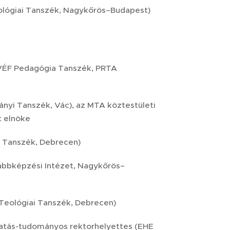
dológiai Tanszék, Nagykőrös–Budapest)
VÉF Pedagógia Tanszék, PRTA
ányi Tanszék, Vác), az MTA köztestületi
k elnöke
a Tanszék, Debrecen)
ábbképzési Intézet, Nagykőrös–
Teológiai Tanszék, Debrecen)
tatás-tudományos rektorhelyettes (EHE