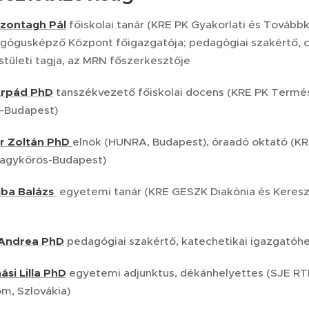
 Szontagh Pál
főiskolai tanár (KRE PK Gyakorlati és Tovább
gógusképző Központ főigazgatója; pedagógiai szakértő, cí
tületi tagja, az MRN főszerkesztője
Árpád PhD
tanszékvezető főiskolai docens (KRE PK Termé
–Budapest)
r Zoltán PhD
elnök (HUNRA, Budapest), óraadó oktató (KRE
agykőrös-Budapest)
Siba Balázs
egyetemi tanár (KRE GESZK Diakónia és Keres
 Andrea PhD
pedagógiai szakértő, katechetikai igazgatóhe
ási Lilla PhD
egyetemi adjunktus, dékánhelyettes (SJE R
m, Szlovákia)