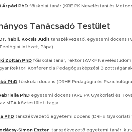
zi Árpád PhD
főiskolai tanár (KRE PK Neveléstani és Meto
ányos Tanácsadó Testület
r. habil. Kocsis Judit
tanszékvezető, egyetemi docens (
Teológiai Intézet, Pápa)
zki Zoltán PhD
főiskolai tanár, rektor (AVKF Neveléstudom
agyar Rektori Konferencia Pedagógusképzési Bizottságána
ikó PhD
főiskolai docens (DRHE Pedagógia és Pszichológi
Gabriella PhD
egyetemi docens (KRE PK Gyakorlati és Tov
 az MTA köztestületi tagja
ára PhD
tanszékvezető
egyetemi docens (DRHE Gyakorlati 
Kodácsy-Simon Eszter
tanszékvezető egyetemi tanár, ku