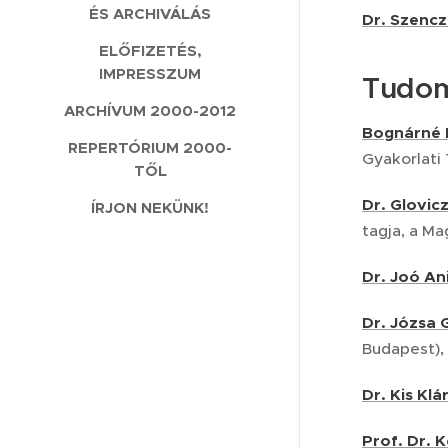
ÉS ARCHIVÁLÁS
Dr. Szenc
ELŐFIZETÉS,
IMPRESSZUM
Tudom
ARCHÍVUM 2000-2012
Bognárné D
REPERTÓRIUM 2000-
Gyakorlati 
TŐL
Dr. Glovic
ÍRJON NEKÜNK!
tagja, a M
Dr. Joó An
Dr. Józsa 
Budapest),
D
r. Kis Kl
Prof. Dr. 