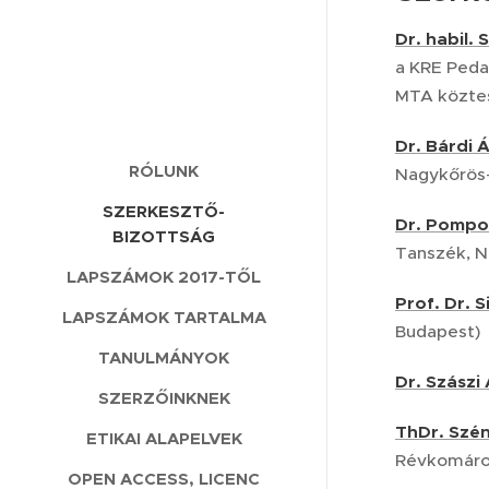
Dr. habil.
a KRE Peda
MTA köztes
Dr. Bárdi 
RÓLUNK
Nagykőrös
SZERKESZTŐ-
Dr. Pompo
BIZOTTSÁG
Tanszék, N
LAPSZÁMOK 2017-TŐL
Prof. Dr. 
LAPSZÁMOK TARTALMA
Budapest)
TANULMÁNYOK
Dr. Szászi
SZERZŐINKNEK
ThDr. Szén
ETIKAI ALAPELVEK
Révkomáro
OPEN ACCESS, LICENC