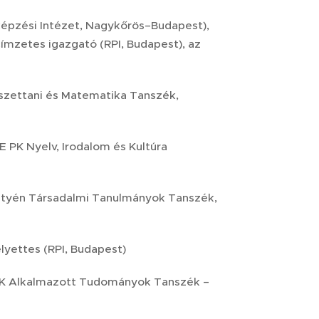
képzési Intézet, Nagykőrös–Budapest),
mzetes igazgató (RPI, Budapest), az
szettani és Matematika Tanszék,
 PK Nyelv, Irodalom és Kultúra
ztyén Társadalmi Tanulmányok Tanszék,
lyettes (RPI, Budapest)
TK Alkalmazott Tudományok Tanszék –